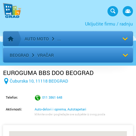
Uključite firmu / radnju
AUTO MOTO
Početna stranica
BEOGRAD
VRAČAR
EUROGUMA BBS DOO BEOGRAD
Čuburska 10, 11118 BEOGRAD
Telefon:
011 3861 648
Aktivnosti:
Auto-delovi i oprema, Autotapetari
kliknite ovde i pogledajte sve subjekte iz ovog posla