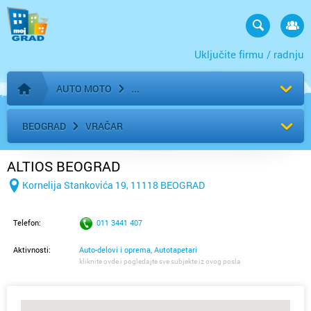
Uključite firmu / radnju
AUTO MOTO
Početna stranica
BEOGRAD
VRAČAR
ALTIOS BEOGRAD
Kornelija Stankovića 19, 11118 BEOGRAD
Telefon:
011 3441 407
Aktivnosti:
Auto-delovi i oprema, Autotapetari
kliknite ovde i pogledajte sve subjekte iz ovog posla