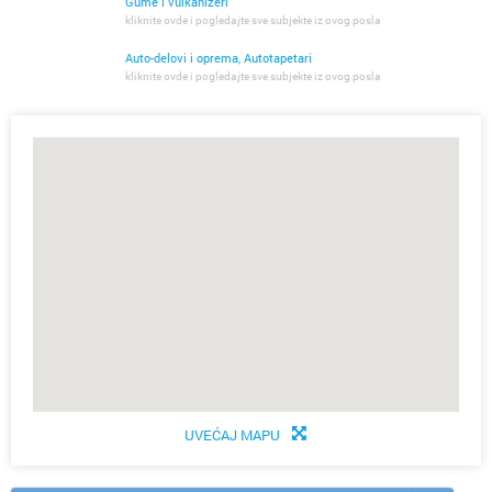
Gume i vulkanizeri
kliknite ovde i pogledajte sve subjekte iz ovog posla
Auto-delovi i oprema, Autotapetari
kliknite ovde i pogledajte sve subjekte iz ovog posla
UVEĆAJ MAPU