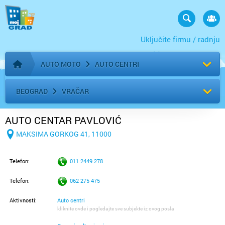
Uključite firmu / radnju
AUTO MOTO
AUTO CENTRI
Početna stranica
BEOGRAD
VRAČAR
AUTO CENTAR PAVLOVIĆ
MAKSIMA GORKOG 41, 11000
Telefon:
011 2449 278
Telefon:
062 275 475
Aktivnosti:
Auto centri
kliknite ovde i pogledajte sve subjekte iz ovog posla