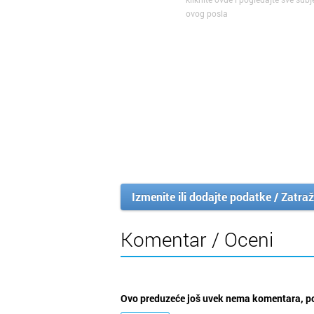
ovog posla
Izmenite ili dodajte podatke / Zatraž
Komentar / Oceni
Ovo preduzeće još uvek nema komentara, po