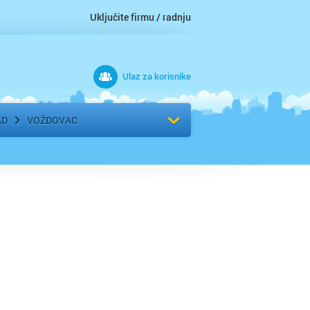
Uključite firmu / radnju
Ulaz za korisnike
 grad
Izaberite komšiluk
AD
VOŽDOVAC