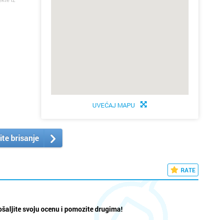
UVEĆAJ MAPU
ite brisanje
RATE
šaljite svoju ocenu i pomozite drugima!