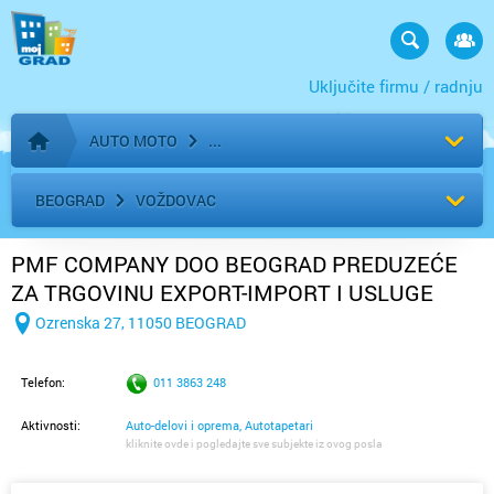
Uključite firmu / radnju
AUTO MOTO
Početna stranica
BEOGRAD
VOŽDOVAC
PMF COMPANY DOO BEOGRAD PREDUZEĆE
ZA TRGOVINU EXPORT-IMPORT I USLUGE
Ozrenska 27, 11050 BEOGRAD
Telefon:
011 3863 248
Aktivnosti:
Auto-delovi i oprema, Autotapetari
kliknite ovde i pogledajte sve subjekte iz ovog posla