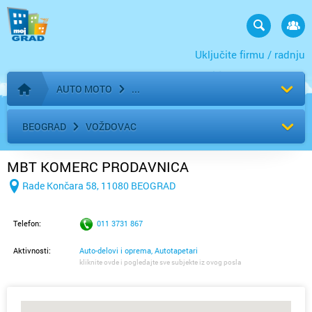
Uključite firmu / radnju
AUTO MOTO
Početna stranica
BEOGRAD
VOŽDOVAC
MBT KOMERC PRODAVNICA
Rade Končara 58, 11080 BEOGRAD
Telefon:
011 3731 867
Aktivnosti:
Auto-delovi i oprema, Autotapetari
kliknite ovde i pogledajte sve subjekte iz ovog posla