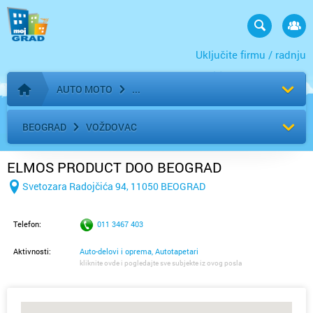
Uključite firmu / radnju
AUTO MOTO
Početna stranica
BEOGRAD
VOŽDOVAC
ELMOS PRODUCT DOO BEOGRAD
Svetozara Radojčića 94, 11050 BEOGRAD
Telefon:
011 3467 403
Aktivnosti:
Auto-delovi i oprema, Autotapetari
kliknite ovde i pogledajte sve subjekte iz ovog posla