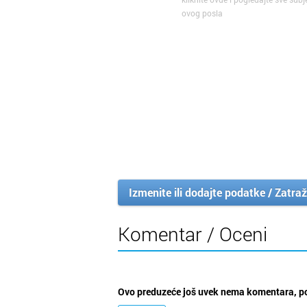
ovog posla
Izmenite ili dodajte podatke / Zatraž
Komentar / Oceni
Ovo preduzeće još uvek nema komentara, po