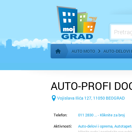
Benzinske pumpe, gorivo
AUTO MOTO
AUTO-DELOVI 
Početna stranica
AUTO-PROFI DO
Vojislava Ilića 127, 11050 BEOGRAD
Telefon:
011 2830 ... - Kliknite za broj
Aktivnosti:
Auto-delovi i oprema, Autotapet
kliknite ovde i pogledajte sve subj