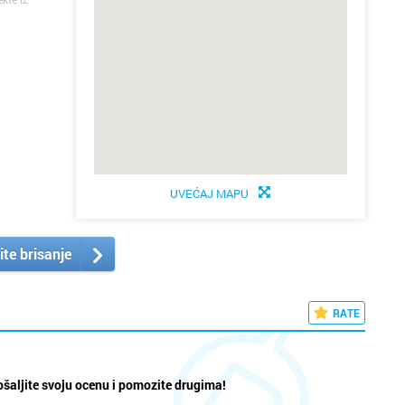
UVEĆAJ MAPU
ite brisanje
RATE
šaljite svoju ocenu i pomozite drugima!