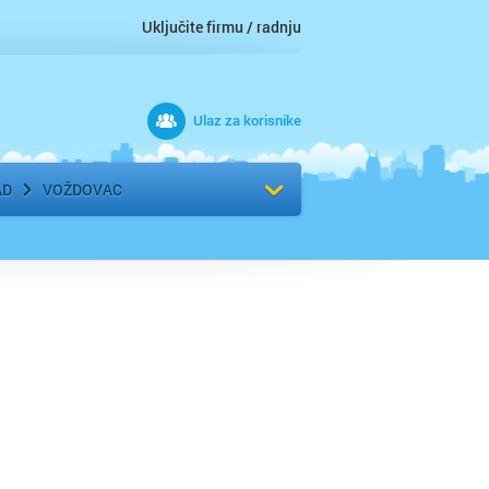
Uključite firmu / radnju
Ulaz za korisnike
 grad
Izaberite komšiluk
AD
VOŽDOVAC