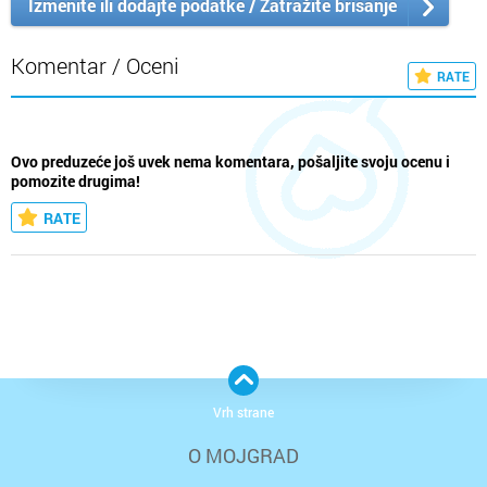
Izmenite ili dodajte podatke / Zatražite brisanje
Komentar / Oceni
RATE
Ovo preduzeće još uvek nema komentara, pošaljite svoju ocenu i
pomozite drugima!
RATE
Vrh strane
O MOJGRAD