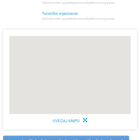
kliknite ovde i pogledajte sve subjekte iz ovog posla
Turističke organizacije
kliknite ovde i pogledajte sve subjekte iz ovog posla
UVEĆAJ MAPU