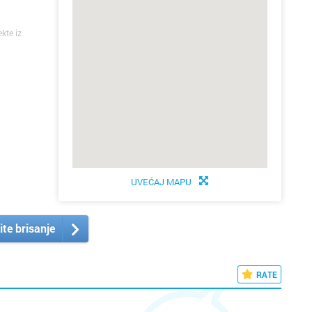
ekte iz
UVEĆAJ MAPU
ite brisanje
RATE