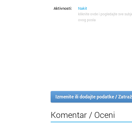
Aktivnosti:
Nakit
kliknite ovde i pogledajte sve subj
ovog posla
Izmenite ili dodajte podatke / Zatraž
Komentar / Oceni