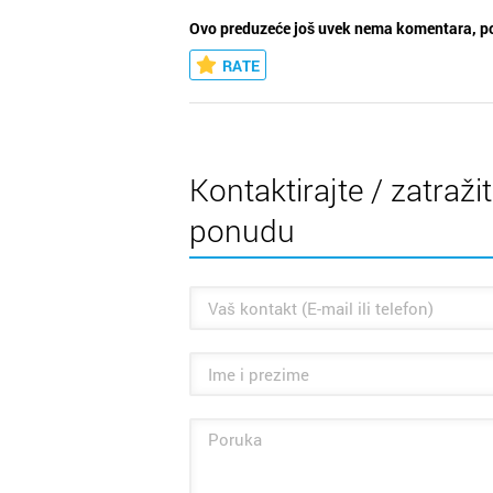
Ovo preduzeće još uvek nema komentara, po
RATE
Kontaktirajte / zatraži
ponudu