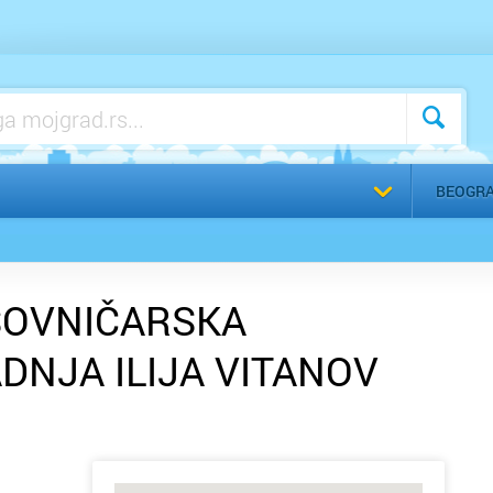
Izaberite
BEOGR
SOVNIČARSKA
DNJA ILIJA VITANOV
BEOGRAD