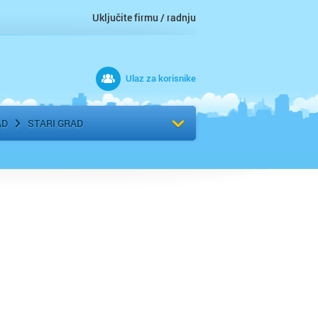
Uključite firmu / radnju
Ulaz za korisnike
 grad
Izaberite komšiluk
AD
STARI GRAD