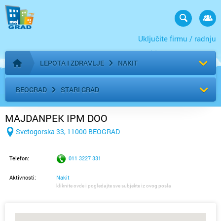
Uključite firmu / radnju
LEPOTA I ZDRAVLJE
NAKIT
Početna stranica
BEOGRAD
STARI GRAD
MAJDANPEK IPM DOO
Svetogorska 33, 11000 BEOGRAD
Telefon:
011 3227 331
Aktivnosti:
Nakit
kliknite ovde i pogledajte sve subjekte iz ovog posla