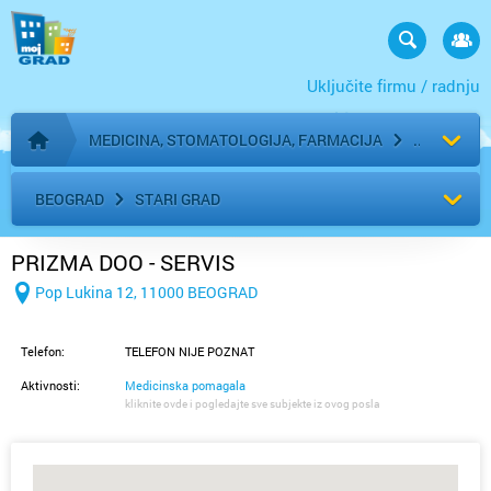
Uključite firmu / radnju
MEDICINA, STOMATOLOGIJA, FARMACIJA
Početna stranica
BEOGRAD
STARI GRAD
PRIZMA DOO - SERVIS
Pop Lukina 12, 11000 BEOGRAD
Telefon:
TELEFON NIJE POZNAT
Aktivnosti:
Medicinska pomagala
kliknite ovde i pogledajte sve subjekte iz ovog posla