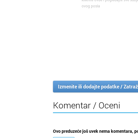
ovog posla
Izmenite ili dodajte podatke / Zatraž
Komentar / Oceni
Ovo preduzeće još uvek nema komentara, po