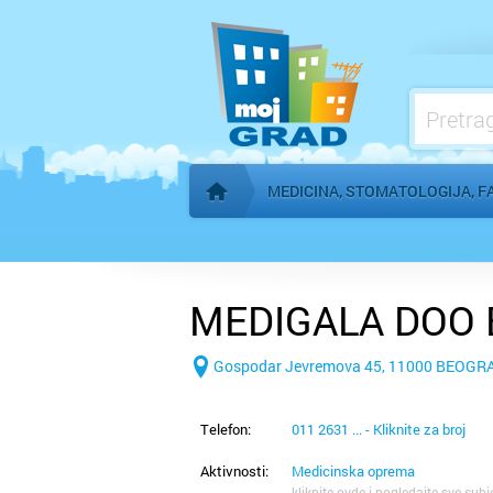
Ginekolog, Urolog
Laboratorije, oprema i usluge
Lekari i lekarske ordinacije
Magnetna rezonanca
MEDICINA, STOMATOLOGIJA, F
Početna stranica
MEDIGALA DOO
Gospodar Jevremova 45, 11000 BEOGR
Telefon:
011 2631 ... - Kliknite za broj
Aktivnosti:
Medicinska oprema
kliknite ovde i pogledajte sve subj