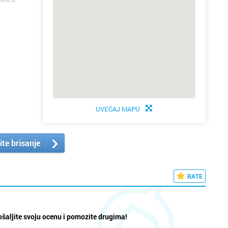
UVEĆAJ MAPU
ite brisanje
RATE
šaljite svoju ocenu i pomozite drugima!