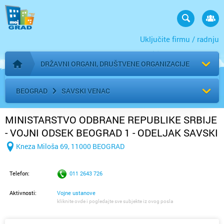
Uključite firmu / radnju
DRŽAVNI ORGANI, DRUŠTVENE ORGANIZACIJE
Početna stranica
BEOGRAD
SAVSKI VENAC
MINISTARSTVO ODBRANE REPUBLIKE SRBIJE
- VOJNI ODSEK BEOGRAD 1 - ODELJAK SAVSKI
VENAC
Kneza Miloša 69, 11000 BEOGRAD
Telefon:
011 2643 726
Aktivnosti:
Vojne ustanove
kliknite ovde i pogledajte sve subjekte iz ovog posla