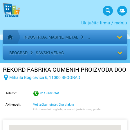
Uključite firmu / radnju
INDUSTRIJA, MAŠINE, METAL
Početna stranica
BEOGRAD
SAVSKI VENAC
REKORD FABRIKA GUMENIH PROIZVODA DOO
Mihaila Bogićevića 6, 11000 BEOGRAD
Telefon:
011 6685 341
Aktivnosti:
Veštačka i sintetička vlakna
kliknite ovde i pogledajte sve subjekte iz ovog posla