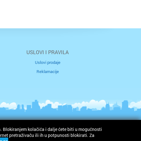
USLOVI I PRAVILA
Uslovi prodaje
Reklamacije
. Blokiranjem kolačića i dalje ćete biti u mogućnosti
© Idoneus doo
et pretraživaču ili ih u potpunosti blokirati. Za