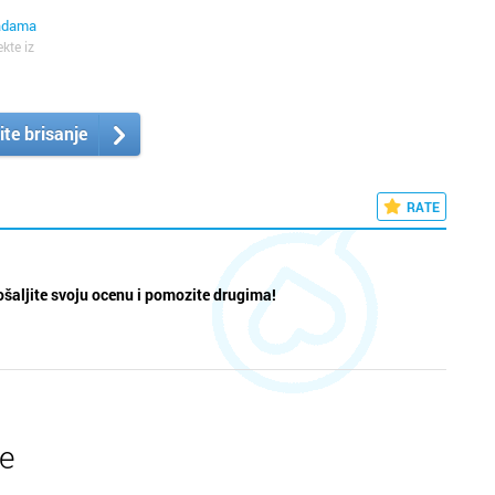
sadama
ekte iz
ite brisanje
RATE
šaljite svoju ocenu i pomozite drugima!
te