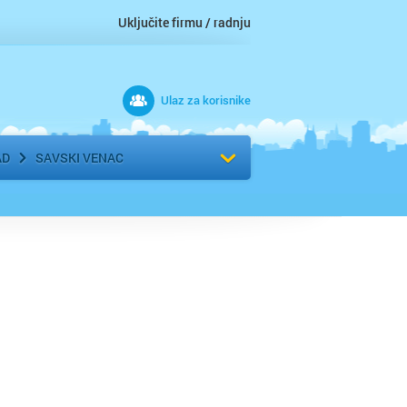
Uključite firmu / radnju
Ulaz za korisnike
 grad
Izaberite komšiluk
AD
SAVSKI VENAC