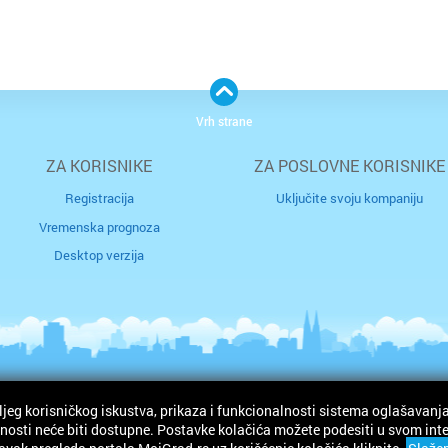
Vrh strane
ZA KORISNIKE
ZA POSLOVNE KORISNIKE
Registracija
Uključite svoju kompaniju
Vremenska prognoza
Desktop verzija
ljeg korisničkog iskustva, prikaza i funkcionalnosti sistema oglašavanja
ržana.
osti neće biti dostupne. Postavke kolačića možete podesiti u svom intern