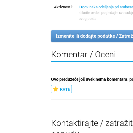
Aktivnosti:
Trgovinska odeljenja pri amba
kliknite ovde i pogledajte sve subj
ovog posla
Izmenite ili dodajte podatke / Zatraž
Komentar / Oceni
Ovo preduzeće još uvek nema komentara, po
RATE
Kontaktirajte / zatraži