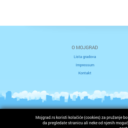
O MOJGRAD
Lista gradova
Impressum
Kontakt
Mojgrad.rs koristi kolačiće (cookies) za pružanje bo
Autorska prava © 2026. mojgrad.rs. Sva prava zad
da pregledate stranicu ali neke od njenih mogućn