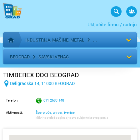
Uključite firmu / radnju
INDUSTRIJA, MAŠINE, METAL
Početna stranica
BEOGRAD
SAVSKI VENAC
TIMBEREX DOO BEOGRAD
Deligradska 14, 11000 BEOGRAD
Telefon:
011 2683 148
Aktivnosti:
Šperploče, univer, iverice
kliknite ovde i pogledajte sve subjekte iz ovog posla