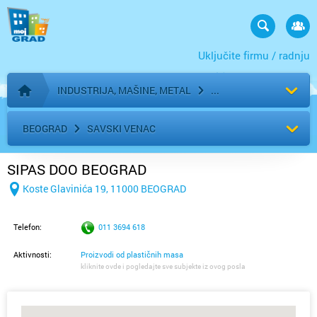
Uključite firmu / radnju
INDUSTRIJA, MAŠINE, METAL
Početna stranica
BEOGRAD
SAVSKI VENAC
SIPAS DOO BEOGRAD
Koste Glavinića 19, 11000 BEOGRAD
Telefon:
011 3694 618
Aktivnosti:
Proizvodi od plastičnih masa
kliknite ovde i pogledajte sve subjekte iz ovog posla