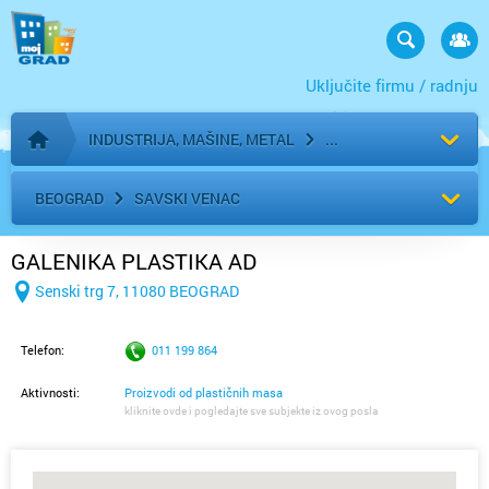
Uključite firmu / radnju
INDUSTRIJA, MAŠINE, METAL
Početna stranica
BEOGRAD
SAVSKI VENAC
GALENIKA PLASTIKA AD
Senski trg 7, 11080 BEOGRAD
Telefon:
011 199 864
Aktivnosti:
Proizvodi od plastičnih masa
kliknite ovde i pogledajte sve subjekte iz ovog posla