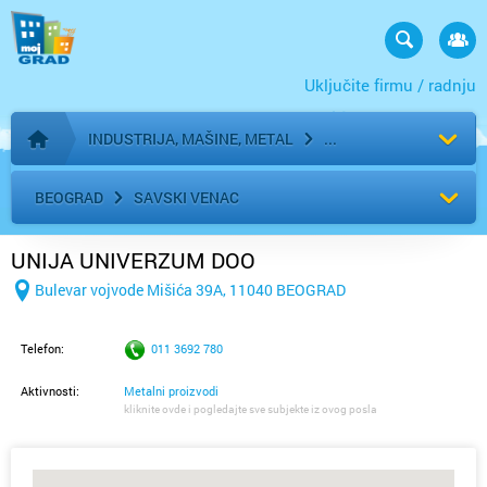
Uključite firmu / radnju
INDUSTRIJA, MAŠINE, METAL
Početna stranica
BEOGRAD
SAVSKI VENAC
UNIJA UNIVERZUM DOO
Bulevar vojvode Mišića 39A, 11040 BEOGRAD
Telefon:
011 3692 780
Aktivnosti:
Metalni proizvodi
kliknite ovde i pogledajte sve subjekte iz ovog posla