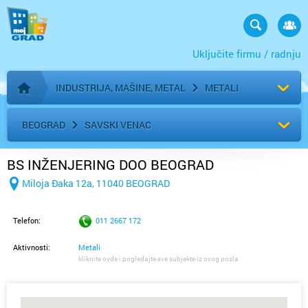
Uključite firmu / radnju
INDUSTRIJA, MAŠINE, METAL
METALI
Početna stranica
BEOGRAD
SAVSKI VENAC
BS INŽENJERING DOO BEOGRAD
Miloja Đaka 12a, 11040 BEOGRAD
Telefon:
011 2667 172
Aktivnosti:
Metali
kliknite ovde i pogledajte sve subjekte iz ovog posla