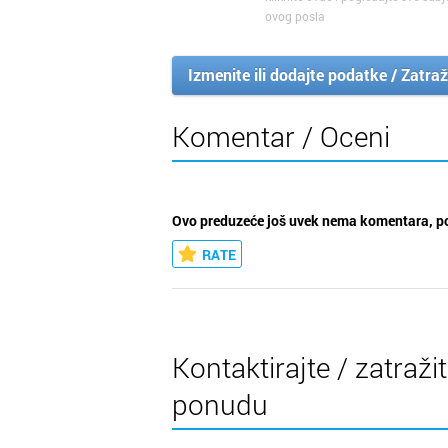
ovog posla
Izmenite ili dodajte podatke / Zatraž
Komentar / Oceni
Ovo preduzeće još uvek nema komentara, po
RATE
Kontaktirajte / zatraži
ponudu