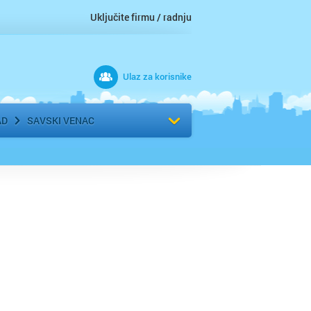
Uključite firmu / radnju
Ulaz za korisnike
 grad
Izaberite komšiluk
AD
SAVSKI VENAC