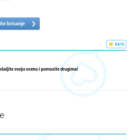
ite brisanje
RATE
šaljite svoju ocenu i pomozite drugima!
te