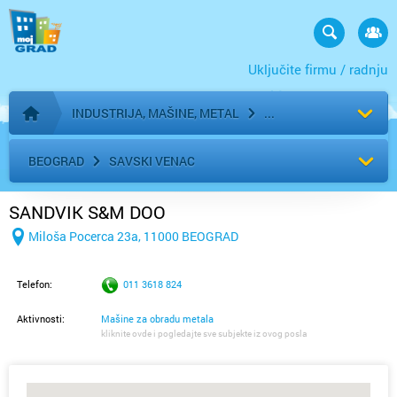
Uključite firmu / radnju
INDUSTRIJA, MAŠINE, METAL
Početna stranica
BEOGRAD
SAVSKI VENAC
SANDVIK S&M DOO
Miloša Pocerca 23a, 11000 BEOGRAD
Telefon:
011 3618 824
Aktivnosti:
Mašine za obradu metala
kliknite ovde i pogledajte sve subjekte iz ovog posla