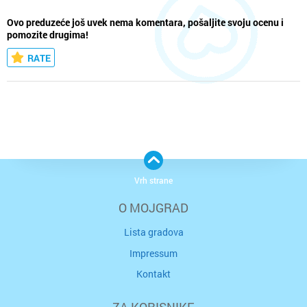
Ovo preduzeće još uvek nema komentara, pošaljite svoju ocenu i
pomozite drugima!
RATE
Vrh strane
O MOJGRAD
Lista gradova
Impressum
Kontakt