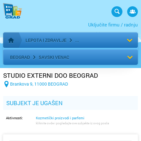
Uključite firmu / radnju
LEPOTA I ZDRAVLJE
Početna stranica
BEOGRAD
SAVSKI VENAC
STUDIO EXTERNI DOO BEOGRAD
Brankova 9, 11000 BEOGRAD
SUBJEKT JE UGAŠEN
Aktivnosti:
Kozmetički proizvodi i parfemi
kliknite ovde i pogledajte sve subjekte iz ovog posla