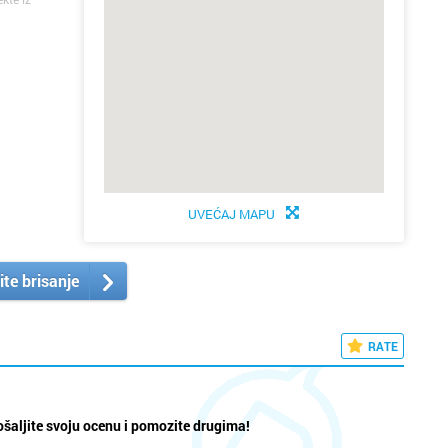
UVEĆAJ MAPU
ite brisanje
RATE
šaljite svoju ocenu i pomozite drugima!