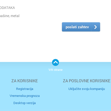
PODATAKA
ašine, metal
poslati zahtev
Vrh strane
ZA KORISNIKE
ZA POSLOVNE KORISNIKE
Registracija
Uključite svoju kompaniju
Vremenska prognoza
Desktop verzija