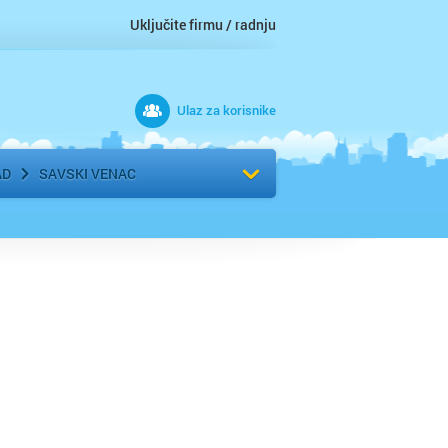
Uključite firmu / radnju
Ulaz za korisnike
 grad
Izaberite komšiluk
AD
SAVSKI VENAC