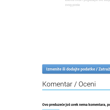
ovog posla
Izmenite ili dodajte podatke / Zatraž
Komentar / Oceni
Ovo preduzeće još uvek nema komentara, po