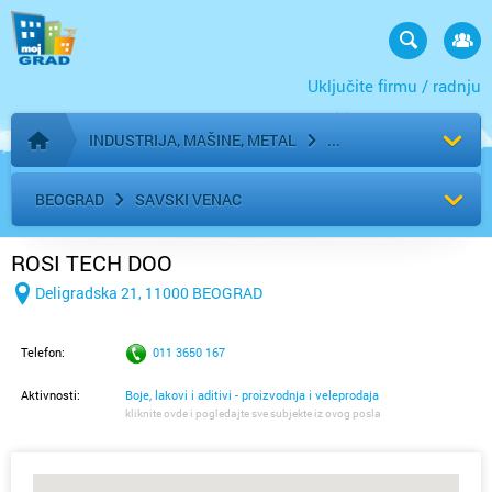
Uključite firmu / radnju
INDUSTRIJA, MAŠINE, METAL
Početna stranica
BEOGRAD
SAVSKI VENAC
ROSI TECH DOO
Deligradska 21, 11000 BEOGRAD
Telefon:
011 3650 167
Aktivnosti:
Boje, lakovi i aditivi - proizvodnja i veleprodaja
kliknite ovde i pogledajte sve subjekte iz ovog posla