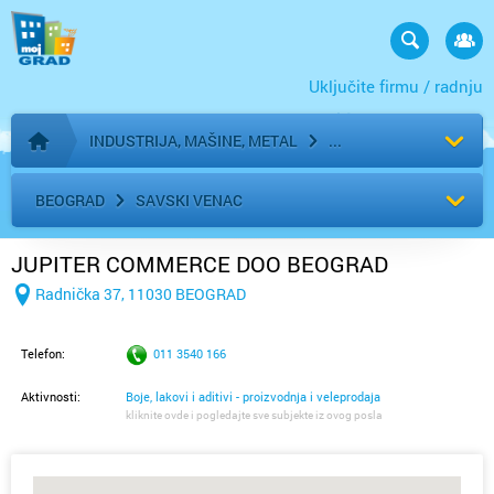
Uključite firmu / radnju
INDUSTRIJA, MAŠINE, METAL
Početna stranica
BEOGRAD
SAVSKI VENAC
JUPITER COMMERCE DOO BEOGRAD
Radnička 37, 11030 BEOGRAD
Telefon:
011 3540 166
Aktivnosti:
Boje, lakovi i aditivi - proizvodnja i veleprodaja
kliknite ovde i pogledajte sve subjekte iz ovog posla