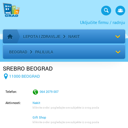
Uključite firmu / radnju
LEPOTA I ZDRAVLJE
NAKIT
Početna stranica
BEOGRAD
PALILULA
SREBRO BEOGRAD
11000 BEOGRAD
Telefon:
064 2079 007
Aktivnosti:
Nakit
kliknite ovde i pogledajte sve subjekte iz ovog posla
Gift Shop
kliknite ovde i pogledajte sve subjekte iz ovog posla