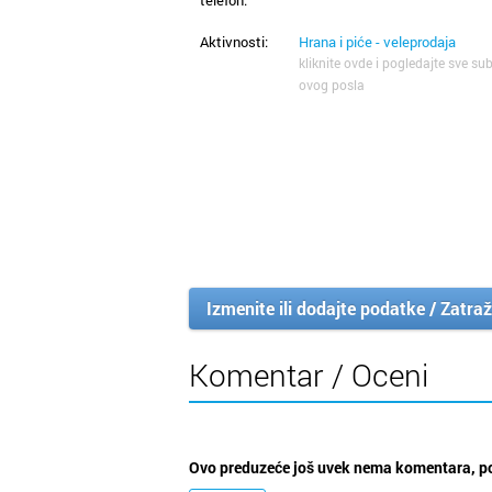
telefon:
Aktivnosti:
Hrana i piće - veleprodaja
kliknite ovde i pogledajte sve sub
ovog posla
Izmenite ili dodajte podatke / Zatraž
Komentar / Oceni
Ovo preduzeće još uvek nema komentara, po