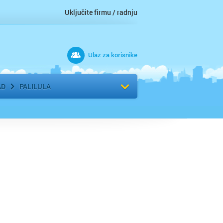
Uključite firmu / radnju
Ulaz za korisnike
 grad
Izaberite komšiluk
AD
PALILULA