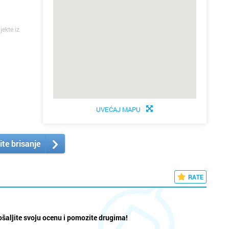
jekte iz
UVEĆAJ MAPU
ite brisanje
RATE
šaljite svoju ocenu i pomozite drugima!