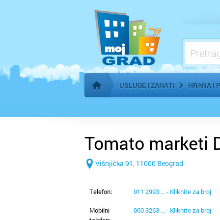
Kozmetički i frizerski saloni - oprema
Marketing
Meso, proizvodnja i prerada
Nekretnine - iznajmljivanje
USLUGE I ZANATI
HRANA I 
Početna stranica
Tomato marketi D
Višnjička 91, 11000 Beograd
Telefon:
011 2993 ... - Kliknite za broj
Mobilni
060 3263 ... - Kliknite za broj