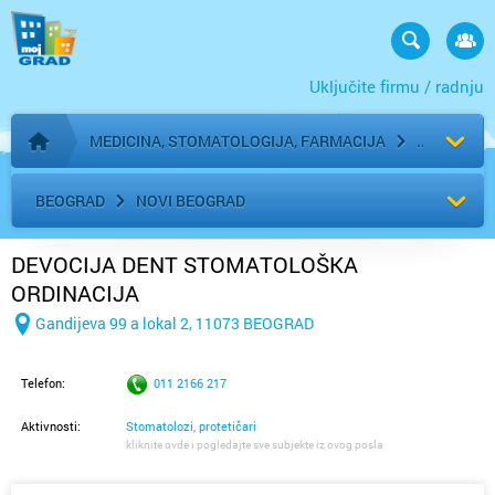
Uključite firmu / radnju
MEDICINA, STOMATOLOGIJA, FARMACIJA
Početna stranica
BEOGRAD
NOVI BEOGRAD
DEVOCIJA DENT STOMATOLOŠKA
ORDINACIJA
Gandijeva 99 a lokal 2, 11073 BEOGRAD
Telefon:
011 2166 217
Aktivnosti:
Stomatolozi, protetičari
kliknite ovde i pogledajte sve subjekte iz ovog posla