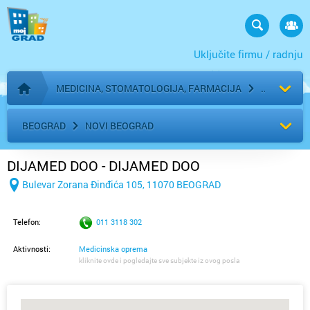
Uključite firmu / radnju
MEDICINA, STOMATOLOGIJA, FARMACIJA
Početna stranica
BEOGRAD
NOVI BEOGRAD
DIJAMED DOO - DIJAMED DOO
Bulevar Zorana Đinđića 105, 11070 BEOGRAD
Telefon:
011 3118 302
Aktivnosti:
Medicinska oprema
kliknite ovde i pogledajte sve subjekte iz ovog posla