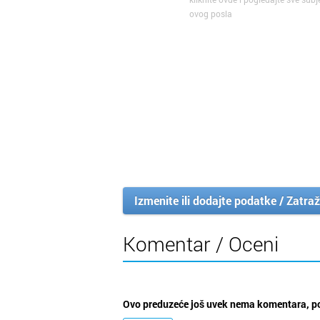
ovog posla
Izmenite ili dodajte podatke / Zatraž
Komentar / Oceni
Ovo preduzeće još uvek nema komentara, po