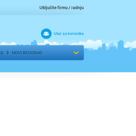
Uključite firmu / radnju
Ulaz za korisnike
 grad
Izaberite komšiluk
AD
NOVI BEOGRAD