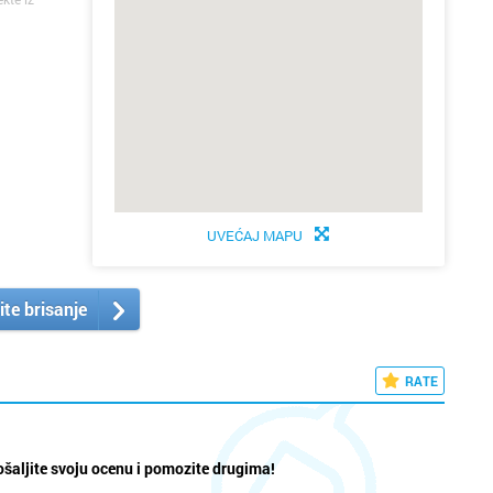
UVEĆAJ MAPU
ite brisanje
RATE
šaljite svoju ocenu i pomozite drugima!