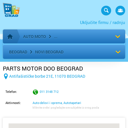
Uključite firmu / radnju
AUTO MOTO
Početna stranica
BEOGRAD
NOVI BEOGRAD
PARTS MOTOR DOO BEOGRAD
Antifašističke borbe 21E, 11070 BEOGRAD
Telefon:
011 3148 712
Aktivnosti:
Auto-delovi i oprema, Autotapetari
kliknite ovde i pogledajte sve subjekte iz ovog posla