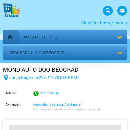
Uključite firmu / radnju
AUTO MOTO
Početna stranica
BEOGRAD
NOVI BEOGRAD
MOND AUTO DOO BEOGRAD
Jurija Gagarina 227, 11070 BEOGRAD
Telefon:
011 3184 167
Aktivnosti:
Auto-delovi i oprema, Autotapetari
kliknite ovde i pogledajte sve subjekte iz ovog posla