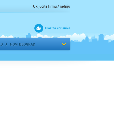
Uključite firmu / radnju
Ulaz za korisnike
 grad
Izaberite komšiluk
AD
NOVI BEOGRAD