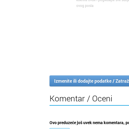
ovog posla
Izmenite ili dodajte podatke / Zatraž
Komentar / Oceni
Ovo preduzeće još uvek nema komentara, po