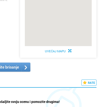
UVEĆAJ MAPU
ite brisanje
RATE
šaljite svoju ocenu i pomozite drugima!