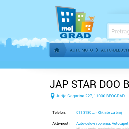
Benzinske pumpe, gorivo
AUTO MOTO
AUTO-DELOVI 
Početna stranica
JAP STAR DOO 
Jurija Gagarina 227, 11000 BEOGRAD
Telefon:
011 3180 ... - Kliknite za broj
Aktivnosti:
Auto-delovi i oprema, Autotapet
kliknite ovde i pogledajte sve subj