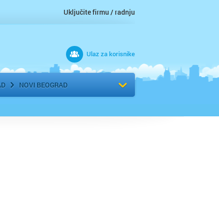
Uključite firmu / radnju
Ulaz za korisnike
 grad
Izaberite komšiluk
AD
NOVI BEOGRAD