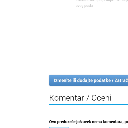
ovog posla
Izmenite ili dodajte podatke / Zatraž
Komentar / Oceni
Ovo preduzeće još uvek nema komentara, po