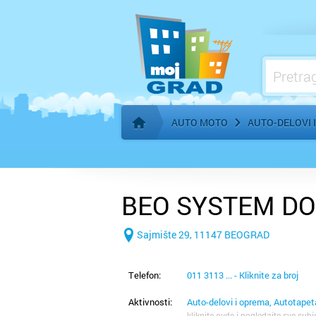
Benzinske pumpe, gorivo
AUTO MOTO
AUTO-DELOVI 
Početna stranica
BEO SYSTEM D
Sajmište 29, 11147 BEOGRAD
Telefon:
011 3113 ... - Kliknite za broj
Aktivnosti:
Auto-delovi i oprema, Autotapet
kliknite ovde i pogledajte sve subj