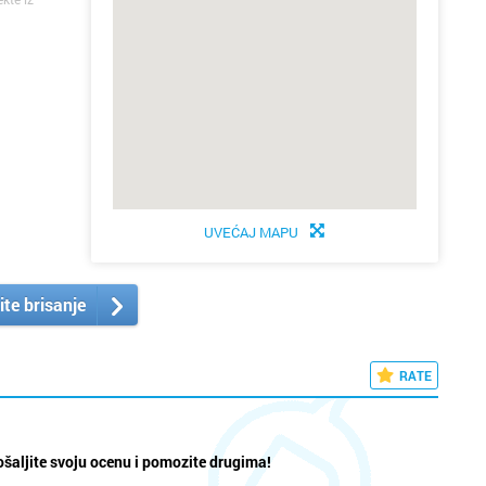
UVEĆAJ MAPU
ite brisanje
RATE
šaljite svoju ocenu i pomozite drugima!