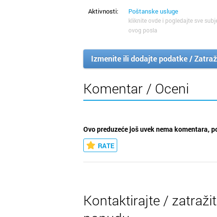
Aktivnosti:
Poštanske usluge
kliknite ovde i pogledajte sve subj
ovog posla
Izmenite ili dodajte podatke / Zatraž
Komentar / Oceni
Ovo preduzeće još uvek nema komentara, po
RATE
Kontaktirajte / zatraži