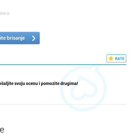
ekte iz
ite brisanje
RATE
šaljite svoju ocenu i pomozite drugima!
te