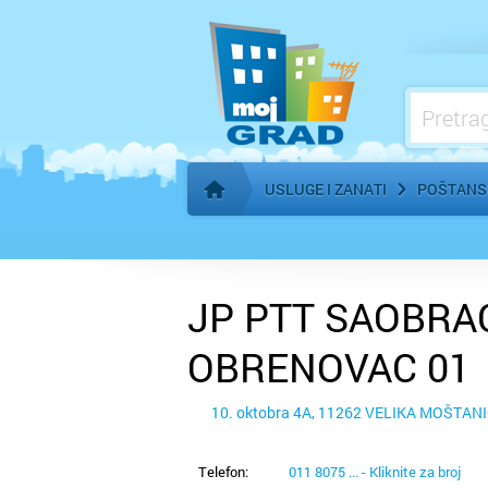
Kozmetički i frizerski saloni - oprema
Marketing
Meso, proizvodnja i prerada
Nekretnine - iznajmljivanje
USLUGE I ZANATI
POŠTANS
Početna stranica
JP PTT SAOBRAĆ
OBRENOVAC 01
10. oktobra 4A, 11262 VELIKA MOŠTAN
Telefon:
011 8075 ... - Kliknite za broj