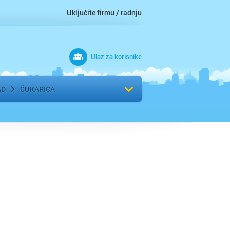
Uključite firmu / radnju
Ulaz za korisnike
 grad
Izaberite komšiluk
AD
ČUKARICA