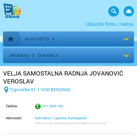
Uključite firmu / radnju
AUTO MOTO
Početna stranica
BEOGRAD
ČUKARICA
VELJA SAMOSTALNA RADNJA JOVANOVIĆ
VEROSLAV
Trgovačka 81, 11030 BEOGRAD
Telefon:
011 2500 194
Aktivnosti:
Auto-delovi i oprema, Autotapetari
kliknite ovde i pogledajte sve subjekte iz ovog posla