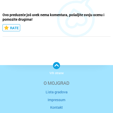
Ovo preduzeće još uvek nema komentara, pošaljite svoju ocenu i
pomozite drugima!
RATE
Vrh strane
O MOJGRAD
Lista gradova
Impressum
Kontakt