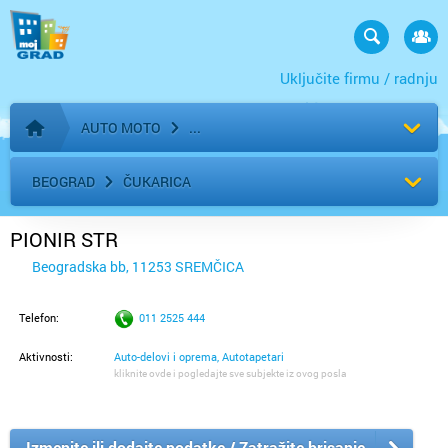
Uključite firmu / radnju
AUTO MOTO
Početna stranica
BEOGRAD
ČUKARICA
PIONIR STR
Beogradska bb, 11253 SREMČICA
Telefon:
011 2525 444
Aktivnosti:
Auto-delovi i oprema, Autotapetari
kliknite ovde i pogledajte sve subjekte iz ovog posla
Izmenite ili dodajte podatke / Zatražite brisanje