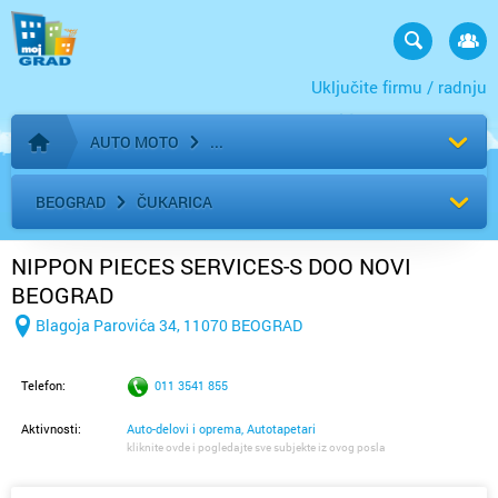
Uključite firmu / radnju
AUTO MOTO
Početna stranica
BEOGRAD
ČUKARICA
NIPPON PIECES SERVICES-S DOO NOVI
BEOGRAD
Blagoja Parovića 34, 11070 BEOGRAD
Telefon:
011 3541 855
Aktivnosti:
Auto-delovi i oprema, Autotapetari
kliknite ovde i pogledajte sve subjekte iz ovog posla